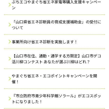
ぶちエコやまぐち省エネ家電等購入支援キャンペー
ふれあう・学ぶ
ン
「山口県省エネ診断員の育成支援補助金」の受付に
ついて
事業所向け省エネ診断を実施します！
【山口市在住、通勤・通学する方限定】山口市デコ
活川柳コンテスト あなたが選ぶ川柳はどれ？
やまぐち省エネ・エコポイントキャンペーンを開
催！
『市立防府市青少年科学館ソラール』がエコスポッ
トになりました！