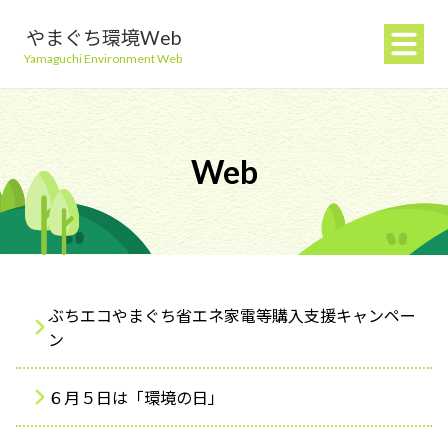
やまぐち環境Web
Yamaguchi Environment Web
Web
地球温暖化を防ぐ
ごみを減らす
ぶちエコやまぐち省エネ家電等購入支援キャンペー
ン
自然環境を守る
６月５日は「環境の日」
生活環境を守る（大気・水）