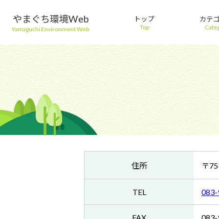
やまぐち環境Web
トップ
カテ
Top
Cate
Yamaguchi Environment Web
住所
〒75
TEL
083-
FAX
083-