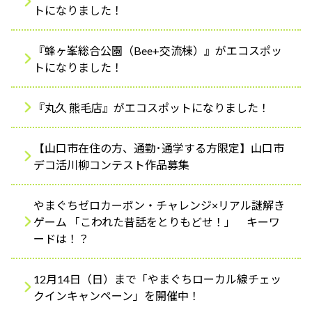
ふれあう・学ぶ
トになりました！
『蜂ヶ峯総合公園（Bee+交流棟）』がエコスポッ
トになりました！
『丸久 熊毛店』がエコスポットになりました！
【山口市在住の方、通勤･通学する方限定】山口市
デコ活川柳コンテスト作品募集
やまぐちゼロカーボン・チャレンジ×リアル謎解き
ゲーム 「こわれた昔話をとりもどせ！」 キーワ
ードは！？
12月14日（日）まで「やまぐちローカル線チェッ
クインキャンペーン」を開催中！