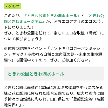
ふれあう・学ぶ
お知らせ
このたび、
『ときわ公園ときわ湖水ホール』
と
『ときわ公
園ときわミュージアム』
が、ぶちエコアプリのエコスポッ
トになりました！
ぜひ、ときわ公園を訪れて、楽しくエコな取組（環境）に
ついて学びましょう♪
※体験型謎解きイベント『ナゾトキゼロカーボンミッショ
ン in ヤマグチ 失われる自然と生命源の謎 ～未来の生命源
編～』も開催中ですので、ぜひ、ご参加ください。
ときわ公園ときわ湖水ホール
ときわ公園は面積約100haにおよぶ常盤湖を中心に広がる
緑と花と彫刻に彩られた総合公園であり、広大な園内は四
季折々の自然美に彩られ、山口県初の「登録記念物（名勝
地関係）」、