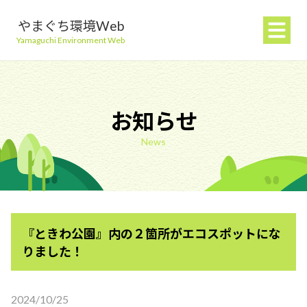
やまぐち環境Web
Yamaguchi Environment Web
お知らせ
News
地球温暖化を防ぐ
ごみを減らす
『ときわ公園』内の２箇所がエコスポットにな
自然環境を守る
りました！
生活環境を守る（大気・水）
2024/10/25