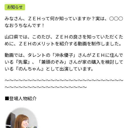
ふれあう・学ぶ
お知らせ
みなさん、ＺＥＨって何か知っていますか？実は、○○○
なおうちなんです！
山口県では、このたび、ＺＥＨの良さを知っていただくた
めに、ＺＥＨのメリットを紹介する動画を制作しました。
動画では、タレントの「沖永優子」さんがＺＥＨに住んで
いる『先輩』、「兼頭のぞみ」さんが家の購入を検討して
いる『のんちゃん』として出演しています。
～～～～～～～～～～～～～～～～～～～～～～～～～～
～～～～～～～～～～～～～～～～～～
■登場人物紹介