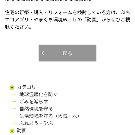
～～～～～～～～～～～～～～～～～～
住宅の新築・購入・リフォームを検討している方は、ぶち
エコアプリ・やまぐち環境Ｗｅｂの「動画」からぜひご視
聴ください。
戻る
カテゴリー
地球温暖化を防ぐ
ごみを減らす
自然環境を守る
生活環境を守る（大気・水）
ふれあう・学ぶ
動画