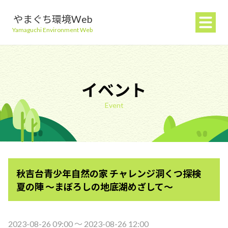
やまぐち環境Web
Yamaguchi Environment Web
イベント
Event
地球温暖化を防ぐ
ごみを減らす
秋吉台青少年自然の家 チャレンジ洞くつ探検
自然環境を守る
夏の陣 ～まぼろしの地底湖めざして～
生活環境を守る（大気・水）
2023-08-26 09:00 〜 2023-08-26 12:00