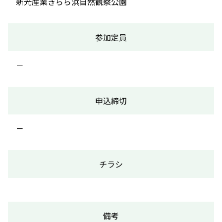
新光産業きらら浜自然観察公園
参加定員
－
申込締切
－
チラシ
備考