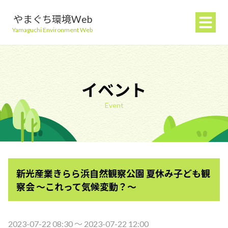
やまぐち環境Web
Yamaguchi Environment Web
イベント
Event
地球温暖化を防ぐ
ごみを減らす
新光産業きらら浜自然観察公園 夏休み子ども観
自然環境を守る
察会 ～これって気候変動？～
生活環境を守る（大気・水）
2023-07-22 08:30 〜 2023-07-22 12:00