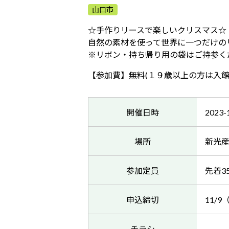
山口市
☆手作りリースで楽しいクリスマス☆
自然の素材を使って世界に一つだけの
※リボン・持ち帰り用の袋はご持参く
【参加費】無料(１９歳以上の方は入館
開催日時
2023-
場所
新光
参加定員
先着3
申込締切
11/
チラシ