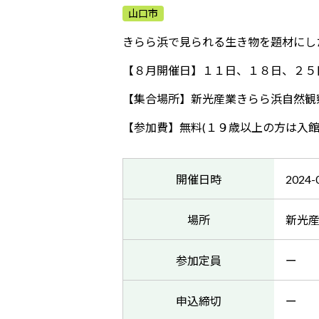
山口市
きらら浜で見られる生き物を題材にし
【８月開催日】１１日、１８日、２５
【集合場所】新光産業きらら浜自然観
【参加費】無料(１９歳以上の方は入館
開催日時
2024-
場所
新光
参加定員
ー
申込締切
ー