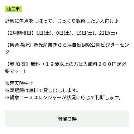
ふれあう・学ぶ
山口市
野鳥に焦点をしぼって、じっくり観察したい人向け♪
【2月開催日】1日(土)、8日(土)、15日(土)、22日(土)
【集合場所】新光産業きらら浜自然観察公園ビジターセン
ター
【参 加 費】無料（１９歳以上の方は入館料２００円が必
要です。）
※荒天時中止
※双眼鏡は無料で貸し出しします。
※観察コースはレンジャーが状況に応じて判断します。
開催日時