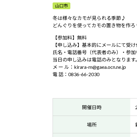
山口市
冬は様々なカモが見られる季節♪
どんぐりを使ってカモの置き物を作ろ
【参加料】無料
【申し込み】基本的にメールにて受け
氏名・電話番号（代表者のみ）・参加
当日の申し込みは電話のみとなります
メ ー ル：kirara-m@gaea.ocn.ne.jp
電 話：0836-66-2030
開催日時
場所