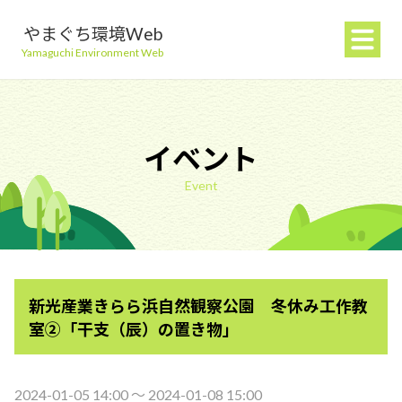
やまぐち環境Web
Yamaguchi Environment Web
イベント
Event
地球温暖化を防ぐ
ごみを減らす
新光産業きらら浜自然観察公園 冬休み工作教
自然環境を守る
室②「干支（辰）の置き物」
生活環境を守る（大気・水）
2024-01-05 14:00 〜 2024-01-08 15:00