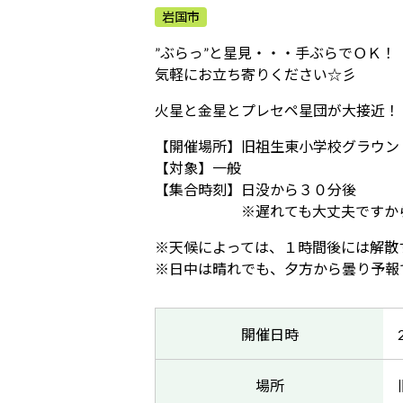
岩国市
”ぶらっ”と星見・・・手ぶらでＯＫ！
気軽にお立ち寄りください☆彡
火星と金星とプレセペ星団が大接近！
【開催場所】旧祖生東小学校グラウン
【対象】一般
【集合時刻】日没から３０分後
※遅れても大丈夫ですから、安
※天候によっては、１時間後には解散
※日中は晴れでも、夕方から曇り予報
開催日時
場所