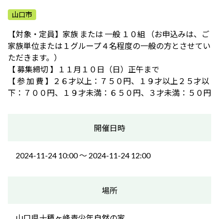
ふれあう・学ぶ
山口市
【対象・定員】家族 または 一般 １０組 （お申込みは、ご
家族単位または１グループ４名程度の一般の方とさせてい
ただきます。）
【 募集締切 】１１月１０日（日）正午まで
【 参 加 費 】２６才以上：７５０円、１９才以上２５才以
下：７００円、１９才未満：６５０円、３才未満：５０円
開催日時
2024-11-24 10:00 〜 2024-11-24 12:00
場所
山口県十種ヶ峰青少年自然の家