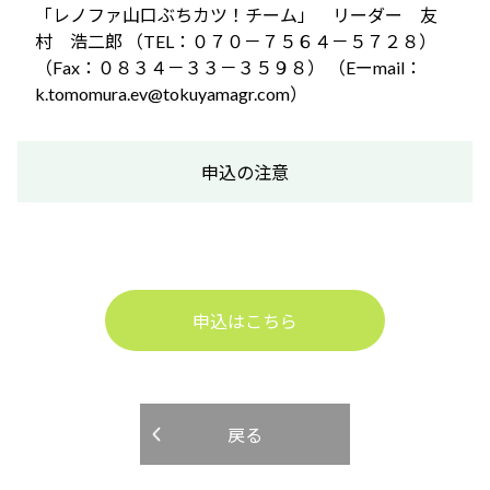
「レノファ山口ぶちカツ！チーム」 リーダー 友
村 浩二郎 （TEL：０７０－７５６４－５７２８）
（Fax：０８３４－３３－３５９８） （Eーmail：
k.tomomura.ev@tokuyamagr.com）
申込の注意
申込はこちら
戻る