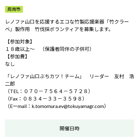
ふれあう・学ぶ
周南市
レノファ山口を応援するエコな竹製応援楽器「竹クラー
ベ」製作用 竹伐採ボランティアを募集します。
【参加対象】
１８歳以上～ （保護者同伴の子供可）
【参加費】
なし
「レノファ山口ぶちカツ！チーム」 リーダー 友村 浩
二郎
（TEL：０７０－７５６４－５７２８）
（Fax：０８３４－３３－３５９８）
（Eーmail：k.tomomura.ev@tokuyamagr.com）
開催日時