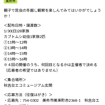
美祢市
ふれあう・学ぶ
親子で昆虫の冬越し観察を楽しんでみてはいかがでしょう
か！
＜配布日時・譲渡数＞
1/30(日)28家族
カブトムシ幼虫1家族2匹
①11時～12時
②13時～14時
③14時～15時
④15時～16時
※４回の開催のうち、何回目となるかは主催者で決める
（応募者の希望ではありません）
＜集合場所＞
秋吉台エコミュージアム玄関
＜応募方法（往復はがき）＞
・応募先：754-0302 美祢市美東町赤2368-1 秋吉台エ