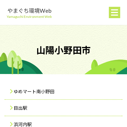
やまぐち環境Web
Yamaguchi Environment Web
山陽小野田市
地球温暖化を防ぐ
ごみを減らす
ゆめマート南小野田
自然環境を守る
目出駅
生活環境を守る（大気・水）
浜河内駅