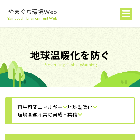
やまぐち環境Web
Yamaguchi Environment Web
地球温暖化を防ぐ
Preventing Global Warming
地球温暖化を防ぐ
ごみを減らす
自然環境を守る
再生可能エネルギー
地球温暖化
環境関連産業の育成・集積
生活環境を守る（大気・水）