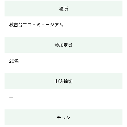
場所
秋吉台エコ・ミュージアム
参加定員
20名
申込締切
ー
チラシ