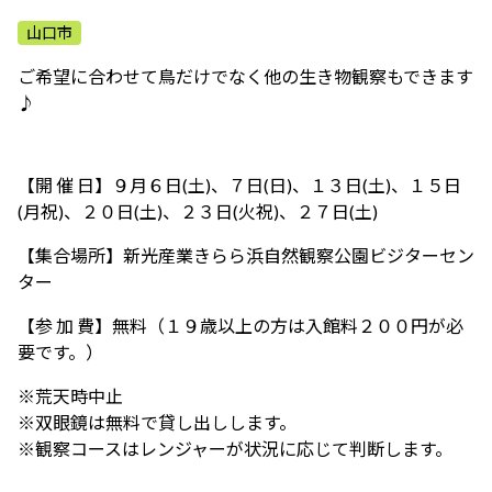
ふれあう・学ぶ
山口市
ご希望に合わせて鳥だけでなく他の生き物観察もできます
♪
【開 催 日】９月６日(土)、７日(日)、１３日(土)、１５日
(月祝)、２０日(土)、２３日(火祝)、２７日(土)
【集合場所】新光産業きらら浜自然観察公園ビジターセン
ター
【参 加 費】無料（１９歳以上の方は入館料２００円が必
要です。）
※荒天時中止
※双眼鏡は無料で貸し出しします。
※観察コースはレンジャーが状況に応じて判断します。