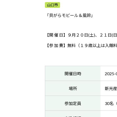
山口市
「貝がらモビール＆風鈴」
【開 催 日】９月２０日(土)、２１日(日
【参 加 費】無料（１９歳以上は入館
開催日時
2025-
場所
新光
参加定員
30名