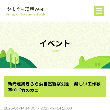
やまぐち環境Web
Yamaguchi Environment Web
イベント
Event
地球温暖化を防ぐ
ごみを減らす
新光産業きらら浜自然観察公園 楽しい工作教
自然環境を守る
室①「竹のカニ」
生活環境を守る（大気・水）
2025-06-14 14:00 〜 2025-06-14 15:00