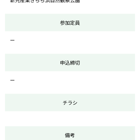
新光産業きらら浜自然観察公園
参加定員
ー
申込締切
ー
チラシ
備考