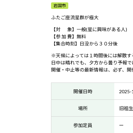
岩国市
ふたご座流星群が極大
【対 象】一般(星に興味がある人)
【参 加 費】無料
【集合時刻】日没から３０分後
※天候によっては１時間後には解散す
日中は晴れでも、夕方から曇り予報で
開催・中止等の最新情報は、必ず、開
開催日時
2025-
場所
旧祖
参加定員
ー