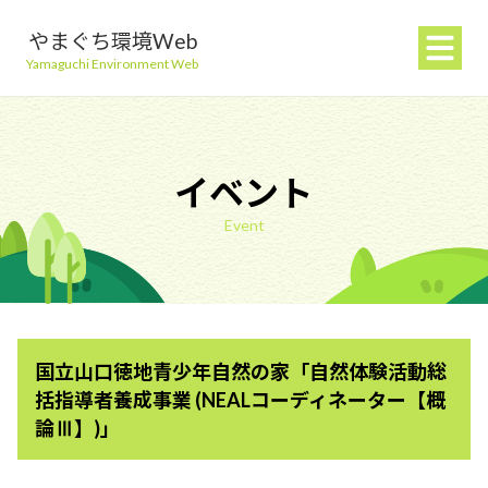
やまぐち環境Web
Yamaguchi Environment Web
イベント
Event
地球温暖化を防ぐ
ごみを減らす
国立山口徳地青少年自然の家「自然体験活動総
自然環境を守る
括指導者養成事業 (NEALコーディネーター【概
論Ⅲ】)」
生活環境を守る（大気・水）