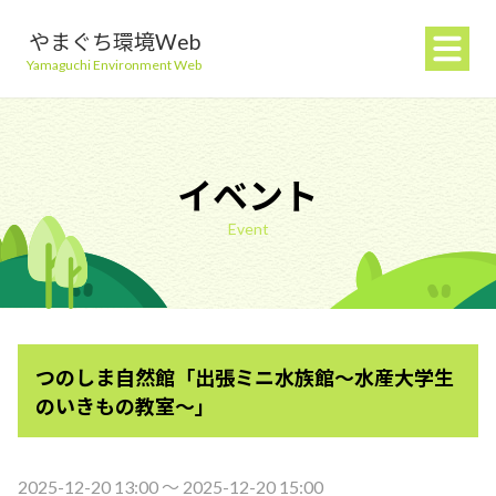
やまぐち環境Web
Yamaguchi Environment Web
イベント
Event
地球温暖化を防ぐ
ごみを減らす
つのしま自然館「出張ミニ水族館～水産大学生
自然環境を守る
のいきもの教室～」
生活環境を守る（大気・水）
2025-12-20 13:00 〜 2025-12-20 15:00