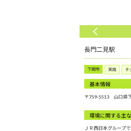
長門二見駅
下関市
実践
チ
基本情報
〒759-5513 山
環境に関する主
ＪＲ西日本グループで