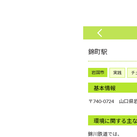
錦町駅
岩国市
実践
チ
基本情報
〒740-0724 山
環境に関する主
錦川鉄道では、