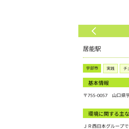
居能駅
宇部市
実践
チ
基本情報
〒755-0057 山
環境に関する主
ＪＲ西日本グループで