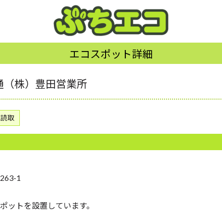
エコスポット詳細
通（株）豊田営業所
R読取
63-1
ポットを設置しています。