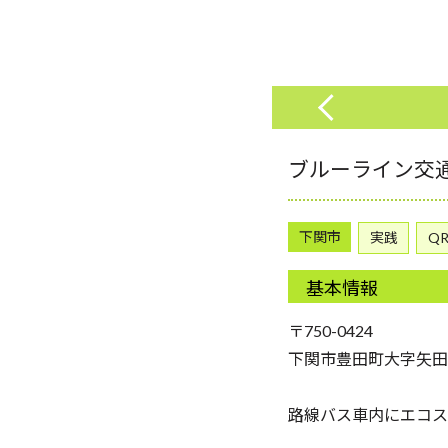
ブルーライン交
下関市
実践
Q
基本情報
〒750-0424
下関市豊田町大字矢田2
路線バス車内にエコス